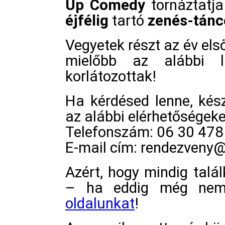
Up Comedy
tornáztatja
éjfélig
tartó
zenés-tánc
Vegyetek részt az év els
mielőbb az alábbi l
korlátozottak!
Ha kérdésed lenne, kés
az alábbi elérhetőségeke
Telefonszám: 06 30 478
E-mail cím: rendezveny
Azért, hogy mindig talá
– ha eddig még nem
oldalunkat
!