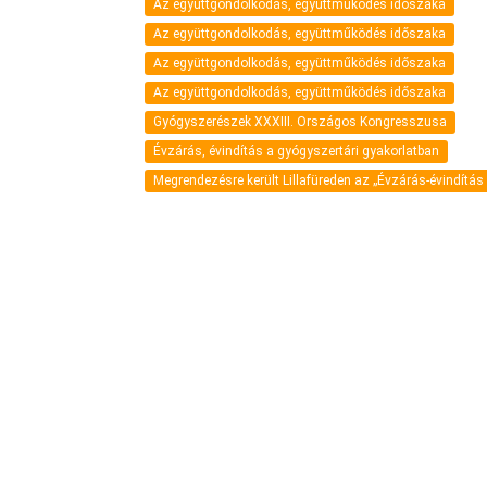
Az együttgondolkodás, együttműködés időszaka
Az együttgondolkodás, együttműködés időszaka
Az együttgondolkodás, együttműködés időszaka
Az együttgondolkodás, együttműködés időszaka
Gyógyszerészek XXXIII. Országos Kongresszusa
Évzárás, évindítás a gyógyszertári gyakorlatban
Megrendezésre került Lillafüreden az „Évzárás-évindítás