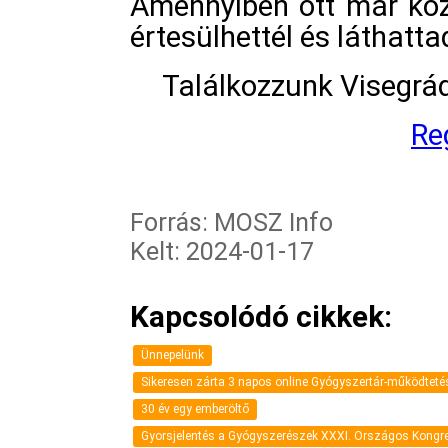
Amennyiben ott már köz
értesülhettél és láthatta
Találkozzunk Visegrád
Re
Forrás: MOSZ Info
Kelt: 2024-01-17
Kapcsolódó cikkek:
Ünnepelünk
Sikeresen zárta 3 napos online Gyógyszertár-működteté
30 év egy emberöltő
Gyorsjelentés a Gyógyszerészek XXXI. Országos Kongr