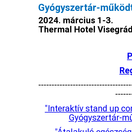
Gyógyszertár-működt
2024. március 1-3.
Thermal Hotel Visegrá
P
Reg
-----------------------------------
------
"Interaktív stand up c
Gyógyszertár-mű
"Átalakuló egészség