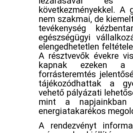
lezárásával és 
következményekkel. A g
nem szakmai, de kiemelt
tevékenység kézbent
egészségügyi vállalkoz
elengedhetetlen feltétel
A résztvevők évekre v
kapnak ezeken a n
forrásteremtés jelentős
tájékozódhattak a gy
vehető pályázati lehető
mint a napjainkban 
energiatakarékos megold
A rendezvényt informa