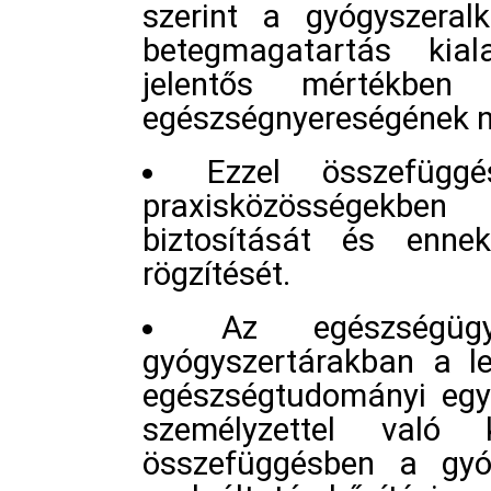
szerint a gyógyszera
betegmagatartás kiala
jelentős mértékben
egészségnyereségének n
Ezzel összefügg
praxisközösségekbe
biztosítását és enne
rögzítését.
Az egészségüg
gyógyszertárakban a 
egészségtudományi egye
személyzettel való
összefüggésben a gyógy