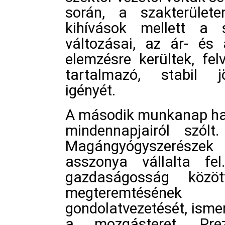
során, a szakterülete
kihívások mellett a 
változásai, az ár- és 
elemzésre kerültek, fel
tartalmazó, stabil 
igényét.
A második munkanap har
mindennapjairól szól
Magángyógyszerészek
asszonya vállalta 
gazdaságosság közö
megteremtésének l
gondolatvezetését, isme
a mozgásteret. Prez