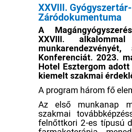
XXVIII. Gyógyszertár
Záródokumentuma
A Magángyógyszerés
XXVIII. alkalomma
munkarendezvényét, 
Konferenciát. 2023. má
Hotel Esztergom adott
kiemelt szakmai érdekl
A program három fő elem
Az első munkanap mag
szakmai továbbképzéss
felnőttkori 2-es típusú 
farmakoterápia mened