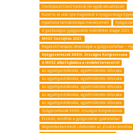
Covid/poszt-Covid hatások (és egyéb aktualitások)
Közel tíz év után újra megalakult a Gyógyszerügyi Egye
Hypertonia farmakoterápia menedzsment
Gyógyszer
A gazdaságos gyógyszertár működtetés alapjai 2023. T
MOSZ tisztújítás 2023.
Kiegészítő terápiás lehetőségek a gyógyszertárban – H
Gyógyszerészek XXXIII. Országos Kongresszusa
A MOSZ állásfoglalása a rendelettervezetről
Az együttgondolkodás, együttműködés időszaka
Az együttgondolkodás, együttműködés időszaka
Az együttgondolkodás, együttműködés időszaka
Az együttgondolkodás, együttműködés időszaka
Az együttgondolkodás, együttműködés időszaka
Gyógyszerészek XXXIII. Országos Kongresszusa
Évzárás, évindítás a gyógyszertári gyakorlatban
Megrendezésre került Lillafüreden az „Évzárás-évindítás