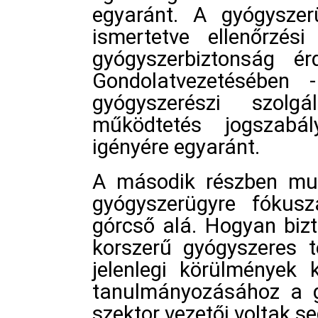
egyaránt. A gyógyszer
ismertetve ellenőrzési
gyógyszerbiztonság érd
Gondolatvezetésében 
gyógyszerészi szol
működtetés jogszabály
igényére egyaránt.
A második részben mun
gyógyszerügyre fókusz
górcső alá. Hogyan biz
korszerű gyógyszeres t
jelenlegi körülmények
tanulmányozásához a g
szektor vezetői voltak s