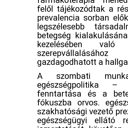
felől tájékozódtak a ré
prevalencia sorban elők
legszélesebb társada
betegség kialakulásána
kezelésében való f
szerepvállalásához
gazdagodhatott a hallga
A szombati munk
egészségpolitika –
fenntartása és a bete
fókuszba orvos. egészs
szakhatósági vezető pr
egészségügyi ellátó r