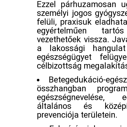
Ezzel párhuzamosan ug
személyi jogos gyógysz
felüli, praxisuk eladha
egyértelműen tartó
vezethetőek vissza. Jav
a lakossági hangula
egészségügyet felügye
célbizottság megalakítá
Betegedukáció-egész
összhangban progra
egészségnevelése, e
általános és középi
prevenciója területein.