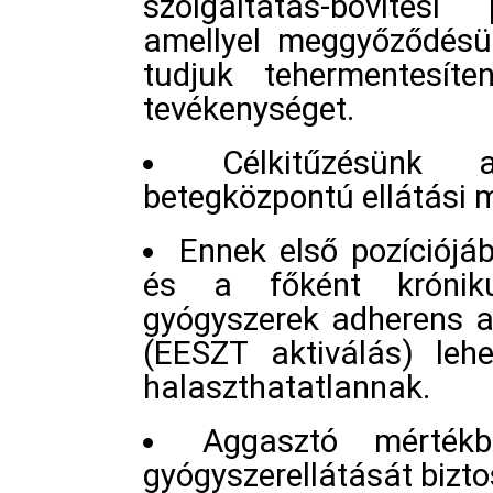
szolgáltatás-bővítés
amellyel meggyőződésün
tudjuk tehermentesíte
tevékenységet.
Célkitűzésünk 
betegközpontú ellátási m
Ennek első pozíciójá
és a főként króniku
gyógyszerek adherens a
(EESZT aktiválás) lehe
halaszthatatlannak.
Aggasztó mérték
gyógyszerellátását bizt