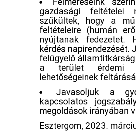
Felméréseink szeri
gazdasági feltételei
szűkültek, hogy a műk
feltételeire (humán er
nyújtanak fedezetet. 
kérdés napirendezését.
felügyelő államtitkárs
a terület érdemi á
lehetőségeinek feltárásá
Javasoljuk a gyó
kapcsolatos jogszabály
megoldások irányában va
Esztergom, 2023. márciu