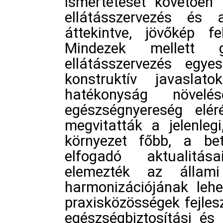
ismertetését követően 
ellátásszervezés és 
áttekintve, jövőkép fe
Mindezek mellett 
ellátásszervezés egy
konstruktív javasla
hatékonyság növel
egészségnyereség elér
megvitatták a jelenleg
környezet főbb, a bet
elfogadó aktualitás
elemezték az állam
harmonizációjának lehe
praxisközösségek fejlesz
egészségbiztosítási és