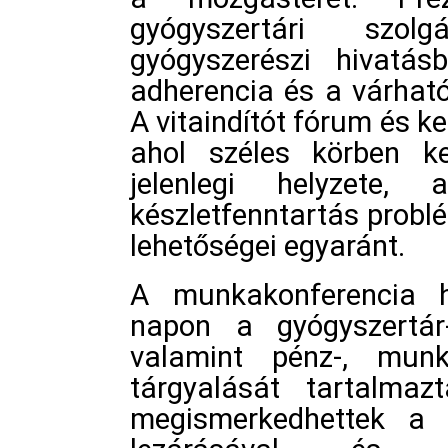
gyógyszertári szol
gyógyszerészi hivatás
adherencia és a várhat
A vitaindítót fórum és k
ahol széles körben ke
jelenlegi helyzete,
készletfenntartás problé
lehetőségei egyaránt.
A munkakonferencia 
napon a gyógyszertár-
valamint pénz-, mun
tárgyalását tartalma
megismerkedhettek a 