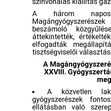
színvonalas kiállítás gaz
A három napos 
Magángyógyszerészek
beszámoló közgyűlé
áttekintették, értékel
elfogadták megállapít
tisztségviselői választáso
A Magángyógyszeré
XXVIII. Gyógyszert
megá
A közvetlen lak
gyógyszerészek fonto
ellátásban való szere