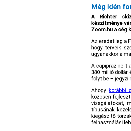
Még idén fo
A Richter skiz
készítménye vár
Zoom.hu a cég ku
Az eredetileg a 
hogy terveik sz
ugyanakkor a mag
A capiprazine-t 
380 millió dollár
folyt be – jegyz
Ahogy
korábbi 
közösen fejleszte
vizsgálatokat, 
típusának kezel
kiegészítő törzs
felhasználási le