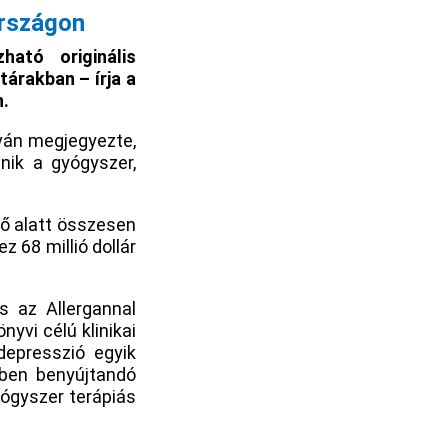
országon
ható originális
árakban – írja a
n.
tván megjegyezte,
nik a gyógyszer,
dő alatt összesen
z 68 millió dollár
és az Allergannal
yvi célú klinikai
depresszió egyik
ében benyújtandó
yógyszer terápiás