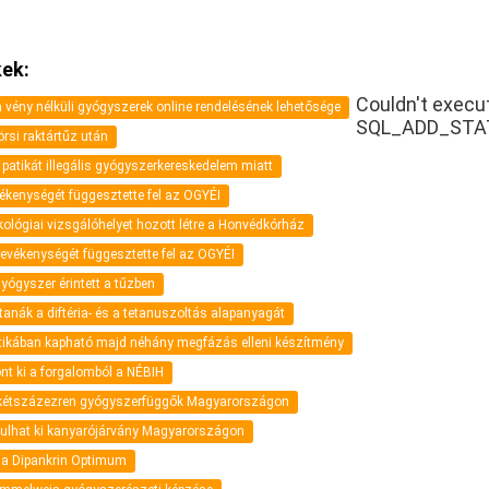
ek:
Couldn't execu
vény nélküli gyógyszerek online rendelésének lehetősége
SQL_ADD_STA
rsi raktártűz után
 patikát illegális gyógyszerkereskedelem miatt
ékenységét függesztette fel az OGYÉI
akológiai vizsgálóhelyet hozott létre a Honvédkórház
evékenységét függesztette fel az OGYÉI
yógyszer érintett a tűzben
tanák a diftéria- és a tetanuszoltás alapanyagát
atikában kapható majd néhány megfázás elleni készítmény
ont ki a forgalomból a NÉBIH
 kétszázezren gyógyszerfüggők Magyarországon
kulhat ki kanyarójárvány Magyarországon
t a Dipankrin Optimum