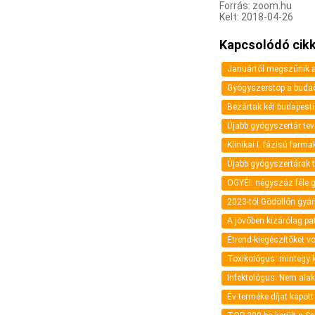
Forrás: zoom.hu
Kelt: 2018-04-26
Kapcsolódó cikk
Januártól megszűnik a 
Gyógyszerstop a budaö
Bezártak két budapesti
Újabb gyógyszertár tev
Klinikai I. fázisú farm
Újabb gyógyszertárak t
OGYÉI: négyszáz féle g
2023-tól Gödöllőn gyár
A jövőben kizárólag p
Étrend-kiegészítőket v
Toxikológus: mintegy
Infektológus: Nem ala
Év terméke díjat kapot