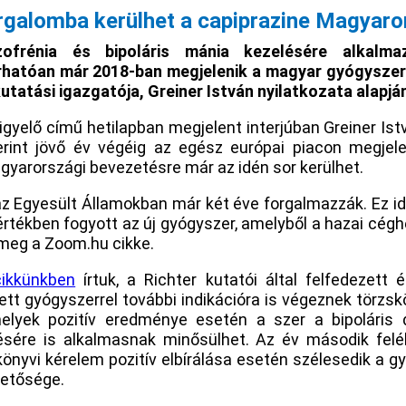
rgalomba kerülhet a capiprazine Magyar
ofrénia és bipoláris mánia kezelésére alkalmaz
hatóan már 2018-ban megjelenik a magyar gyógyszert
tatási igazgatója, Greiner István nyilatkozata alapjá
Figyelő című hetilapban megjelent interjúban Greiner Is
erint jövő év végéig az egész európai piacon megjele
yarországi bevezetésre már az idén sor kerülhet.
az Egyesült Államokban már két éve forgalmazzák. Ez i
 értékben fogyott az új gyógyszer, amelyből a hazai céghe
i meg a Zoom.hu cikke.
cikkünkben
írtuk, a Richter kutatói által felfedezett 
tt gyógyszerrel további indikációra is végeznek törzskön
melyek pozitív eredménye esetén a szer a bipoláris 
ésére is alkalmasnak minősülhet. Az év második fel
könyvi kérelem pozitív elbírálása esetén szélesedik a g
hetősége.