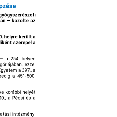
épzése
 gyógyszerészeti
ján – közölte az
. helyre került a
iként szerepel a
 – a 254. helyen
óriájában, ezzel
Egyetem a 397., a
edig a 451-500.
e korábbi helyét
0., a Pécsi és a
atási intézményi