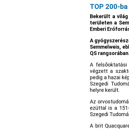
TOP 200-ba 
Bekerült a vilá
területen a Sem
Emberi Erőforrá
A gyógyszerészet
Semmelweis, ebb
QS rangsorában
A felsőoktatási
végzett a szakt
pedig a hazai ké
Szegedi Tudomá
helyre került.
Az orvostudomán
ezúttal is a 15
Szegedi Tudomány
A brit Quacquar