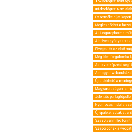
Toxikológus: mintegy
Infektológus: Nem ala
Év terméke díjat kapot
Megkezdődött a hazai 
A Hungaropharma műt
A helyes gyógyszersze
Elvégezték az első ma
Még idén forgalomba k
Az orvosképzést segítő
A magyar webáruházak 
Újra elérhető a mening
Magyarországon is megj
Jelentős parlagfűpolle
Nyomozás indul a sze
Új épületet adtak át a
Százötvenmillió forin
Szaporodnak a webpat