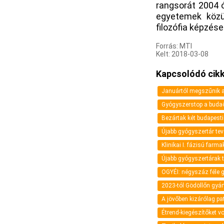
rangsorát 2004 ó
egyetemek közül
filozófia képzése
Forrás: MTI
Kelt: 2018-03-08
Kapcsolódó cikk
Januártól megszűnik a 
Gyógyszerstop a budaö
Bezártak két budapesti
Újabb gyógyszertár tev
Klinikai I. fázisú farm
Újabb gyógyszertárak t
OGYÉI: négyszáz féle g
2023-tól Gödöllőn gyár
A jövőben kizárólag p
Étrend-kiegészítőket v