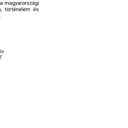
, a magyarországi
a, történelem és
.
te
T