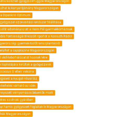
 kétszázezren gyógyszerfüggők Magyarországon
kulhat ki kanyarójárvány Magyarországon
t a Dipankrin Optimum
gyógyszer-azonosítási rendszer felállítása
üdőt adományozott a Heim Pál gyermekkórháznak
dés fontosságáról közölt riportot a Kossuth Rádió
gyarországi gyermek-tüdőtranszplantációt
erülhet a capiprazine Magyarországon
 skill-laborhálózatot hoznak létre
toplistájára kerültek a gyógyszerek
ococcus B elleni vakcina
elent a nyugat-nílusi láz
n-terhelés várható az idén
nnyezett vérnyomáscsökkentők miatt
 Béres szolnoki gyárában
tnyi hamis gyógyszert foglaltak le Magyarországon
ikák Magyarországon