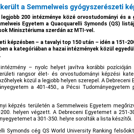
került a Semmelweis gyógyszerészeti k
g legjobb 200 intézménye közé orvostudományi és a
melweis Egyetem a Quacquarelli Symonds (QS) listá
sok Minisztériuma szerdán az MTI-vel.
i képzésben – a tavalyi top 150 után – idén a 151-200
en a kategóriában a hazai intézmények közül egyedül
.
 intézmény – nyolc helyet javítva korábbi pozícióján
erületi rangsor élet- és orvostudományi képzési kateg
pzőhelyek közül a legjobb helyen szerepel. A Debreceni 
nyegyetem a 401-450., a Pécsi Tudományegyetem p
yi képzés területén a Semmelweis Egyetem megőrizv
1-200. helyen végzett. A Debreceni Egyetemet a 251-30
egyetemet a 301-350. helyre sorolták a lista készítői.
elli Symonds cég QS World University Ranking felsőokt