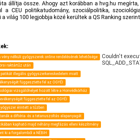
ta állítja össze. Ahogy azt korábban a hvg.hu megírta
 a CEU politikatudomány, szociálpolitika, szociológi
i a világ 100 legjobbja közé kerültek a QS Ranking szerint
ek:
Couldn't execu
vény nélküli gyógyszerek online rendelésének lehetősége
SQL_ADD_STA
rsi raktártűz után
 patikát illegális gyógyszerkereskedelem miatt
ékenységét függesztette fel az OGYÉI
akológiai vizsgálóhelyet hozott létre a Honvédkórház
evékenységét függesztette fel az OGYÉI
yógyszer érintett a tűzben
tanák a diftéria- és a tetanuszoltás alapanyagát
atikában kapható majd néhány megfázás elleni készítmény
ont ki a forgalomból a NÉBIH