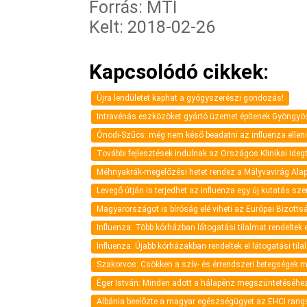
Forrás: MTI
Kelt: 2018-02-26
Kapcsolódó cikkek:
Újra lendületet kaphat a gyógyszerészi gondozás!
Intravénás eszközöket gyártó üzemet építenek Gyöngy
Ónodi-Szűcs: még nem késő beadatni az influenza elleni
További fejlesztések indulnak az Országos Klinikai Ide
Méhnyakrák-megelőzési hetet rendez a Mályvavirág Alap
Levegő útján is terjedhet az influenza egy új kutatás sze
Magyarországot is bíróság elé viheti az Európai Bizot
Influenza: Több kórházban látogatási tilalmat rendeltek e
Influenza: Újabb kórházakban rendeltek el látogatási tila
Szakorvos: Csökken a szív- és érrendszeri betegségek 
Éger István: Minden adott a hálapénz megszüntetéséhe
Albánia beelőzte a magyar egészségügyet az EHCI rang