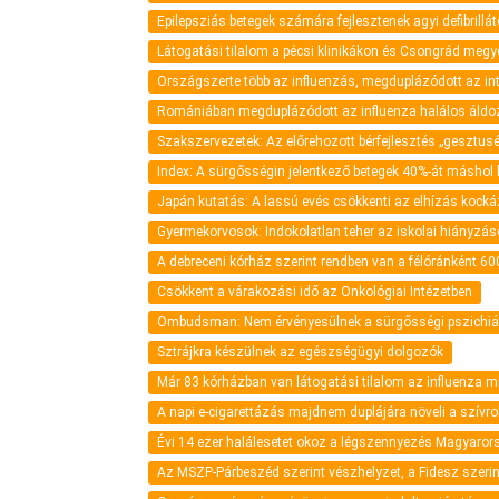
Epilepsziás betegek számára fejlesztenek agyi defibrillá
Látogatási tilalom a pécsi klinikákon és Csongrád meg
Országszerte több az influenzás, megduplázódott az i
Romániában megduplázódott az influenza halálos áld
Szakszervezetek: Az előrehozott bérfejlesztés „gesztus
Index: A sürgősségin jelentkező betegek 40%-át máshol k
Japán kutatás: A lassú evés csökkenti az elhízás kocká
Gyermekorvosok: Indokolatlan teher az iskolai hiányzá
A debreceni kórház szerint rendben van a félóránként 600
Csökkent a várakozási idő az Onkológiai Intézetben
Ombudsman: Nem érvényesülnek a sürgősségi pszichiátri
Sztrájkra készülnek az egészségügyi dolgozók
Már 83 kórházban van látogatási tilalom az influenza m
A napi e-cigarettázás majdnem duplájára növeli a szív
Évi 14 ezer halálesetet okoz a légszennyezés Magyaro
Az MSZP-Párbeszéd szerint vészhelyzet, a Fidesz szeri