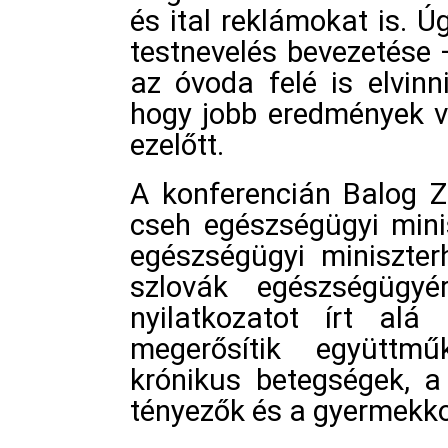
és ital reklámokat is. Ú
testnevelés bevezetése 
az óvoda felé is elvinn
hogy jobb eredmények v
ezelőtt.
A konferencián Balog Z
cseh egészségügyi minis
egészségügyi miniszter
szlovák egészségügyér
nyilatkozatot írt al
megerősítik együttm
krónikus betegségek, a
tényezők és a gyermekkor