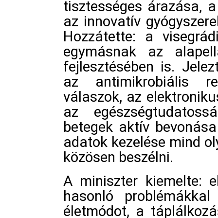
tisztességes árazása, 
az innovatív gyógyszer
Hozzátette: a visegrád
egymásnak az alapellá
fejlesztésében is. Jele
az antimikrobiális re
válaszok, az elektronik
az egészségtudatossá
betegek aktív bevonása
adatok kezelése mind o
közösen beszélni.
A miniszter kiemelte: 
hasonló problémákka
életmódot, a táplálkoz