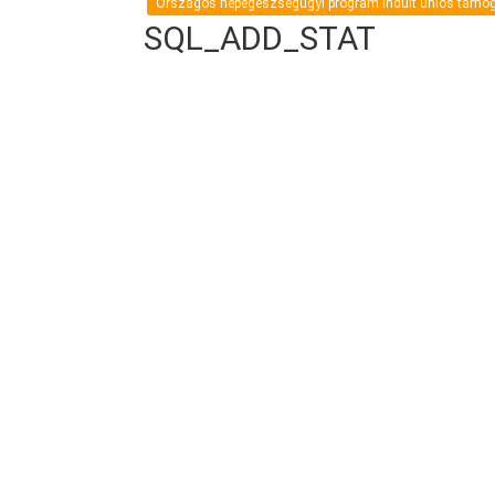
Országos népegészségügyi program indult uniós támo
SQL_ADD_STAT