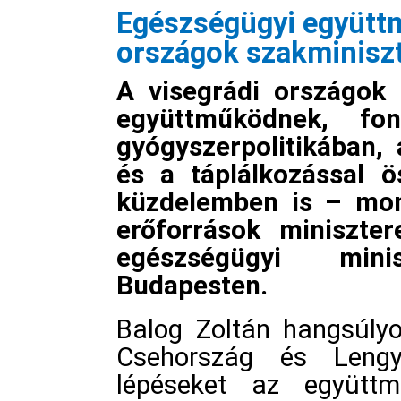
Egészségügyi együttm
országok szakminiszt
A visegrádi országok 
együttműködnek, fo
gyógyszerpolitikában, 
és a táplálkozással ö
küzdelemben is – mon
erőforrások miniszte
egészségügyi minis
Budapesten.
Balog Zoltán hangsúlyo
Csehország és Lengy
lépéseket az együtt