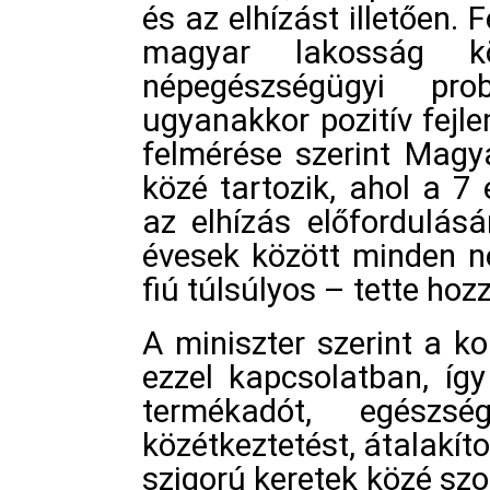
és az elhízást illetően. 
magyar lakosság k
népegészségügyi pro
ugyanakkor pozitív fej
felmérése szerint Magy
közé tartozik, ahol a 7
az elhízás előfordulás
évesek között minden n
fiú túlsúlyos – tette hoz
A miniszter szerint a k
ezzel kapcsolatban, íg
termékadót, egészs
közétkeztetést, átalakíto
szigorú keretek közé szo