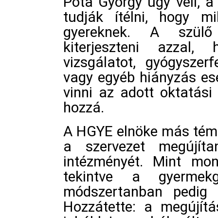
Póta György úgy véli, 
tudják ítélni, hogy m
gyereknek. A szülő 
kiterjeszteni azzal
vizsgálatot, gyógyszer
vagy egyéb hiányzás ese
vinni az adott oktatás
hozzá.
A HGYE elnöke más témát
a szervezet megújít
intézményét. Mint mond
tekintve a gyermekgy
módszertanban pedig a
Hozzátette: a megújít