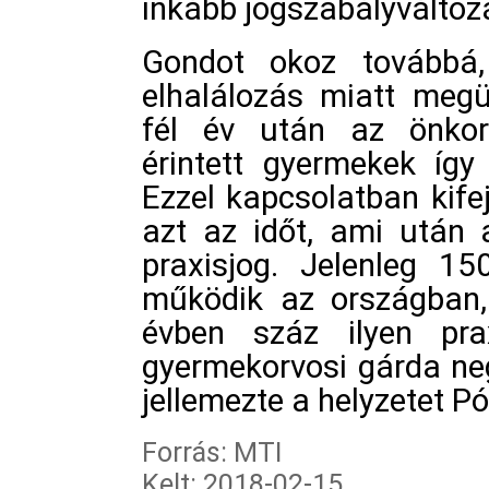
inkább jogszabályváltoz
Gondot okoz továbbá,
elhalálozás miatt megü
fél év után az önkor
érintett gyermekek így
Ezzel kapcsolatban kifej
azt az időt, ami után 
praxisjog. Jelenleg 15
működik az országban,
évben száz ilyen pr
gyermekorvosi gárda ne
jellemezte a helyzetet P
Forrás: MTI
Kelt: 2018-02-15