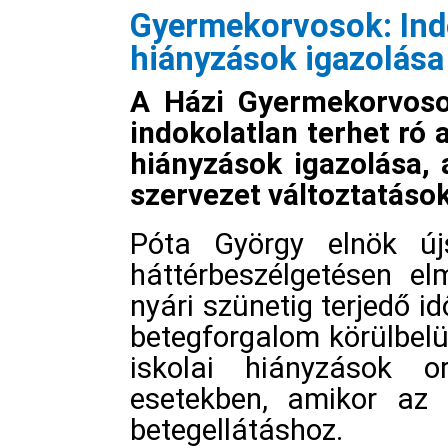
Gyermekorvosok: Indo
hiányzások igazolása
A Házi Gyermekorvoso
indokolatlan terhet ró
hiányzások igazolása, 
szervezet változtatások
Póta György elnök újs
háttérbeszélgetésen el
nyári szünetig terjedő i
betegforgalom körülbelü
iskolai hiányzások o
esetekben, amikor az 
betegellátáshoz.