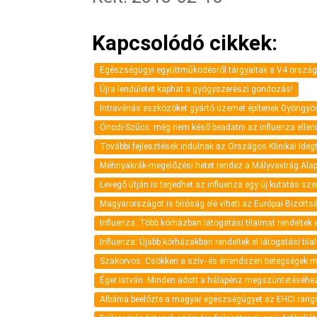
Kapcsolódó cikkek:
Egészségügyi együttműködésről tárgyaltak a V4 ország
Újra lendületet kaphat a gyógyszerészi gondozás!
Intravénás eszközöket gyártó üzemet építenek Gyöngy
Ónodi-Szűcs: még nem késő beadatni az influenza elleni
További fejlesztések indulnak az Országos Klinikai Ide
Méhnyakrák-megelőzési hetet rendez a Mályvavirág Alap
Levegő útján is terjedhet az influenza egy új kutatás sze
Magyarországot is bíróság elé viheti az Európai Bizot
Influenza: Több kórházban látogatási tilalmat rendeltek e
Influenza: Újabb kórházakban rendeltek el látogatási tila
Szakorvos: Csökken a szív- és érrendszeri betegségek 
Éger István: Minden adott a hálapénz megszüntetéséhe
Albánia beelőzte a magyar egészségügyet az EHCI rang