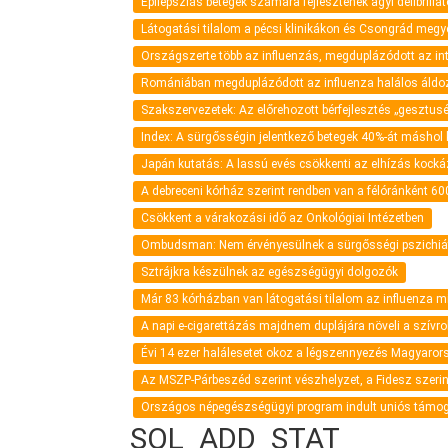
Epilepsziás betegek számára fejlesztenek agyi defibrillá
Látogatási tilalom a pécsi klinikákon és Csongrád meg
Országszerte több az influenzás, megduplázódott az i
Romániában megduplázódott az influenza halálos áld
Szakszervezetek: Az előrehozott bérfejlesztés „gesztus
Index: A sürgősségin jelentkező betegek 40%-át máshol k
Japán kutatás: A lassú evés csökkenti az elhízás kocká
A debreceni kórház szerint rendben van a félóránként 600
Csökkent a várakozási idő az Onkológiai Intézetben
Ombudsman: Nem érvényesülnek a sürgősségi pszichiátri
Sztrájkra készülnek az egészségügyi dolgozók
Már 83 kórházban van látogatási tilalom az influenza m
A napi e-cigarettázás majdnem duplájára növeli a szív
Évi 14 ezer halálesetet okoz a légszennyezés Magyaro
Az MSZP-Párbeszéd szerint vészhelyzet, a Fidesz szeri
Országos népegészségügyi program indult uniós támo
SQL_ADD_STAT