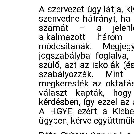
A szervezet úgy látja, k
szenvedne hátrányt, ha 
számát – a jelenle
alkalmazott három 
módosítanák. Megjeg
jogszabályba foglalva,
szülő, azt az iskolák (
szabályozzák. Min
megkeresték az oktatás
választ kapták, hog
kérdésben, így ezzel az
A HGYE ezért a Klebel
ügyben, kérve együttmű