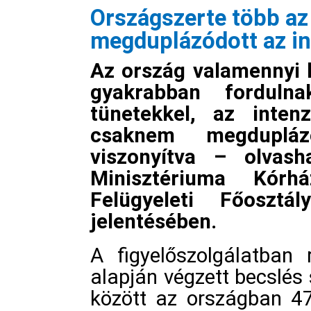
Országszerte több az 
megduplázódott az in
Az ország valamennyi k
gyakrabban fordulna
tünetekkel, az inten
csaknem megduplá
viszonyítva – olvas
Minisztériuma Kórh
Felügyeleti Főosztál
jelentésében.
A figyelőszolgálatban 
alapján végzett becslés 
között az országban 47