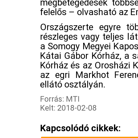
megbetegedések többség
felelős – olvasható az E
Országszerte egyre tö
részleges vagy teljes lá
a Somogy Megyei Kaposi
Kátai Gábor Kórház, a s
Kórház és az Orosházi K
az egri Markhot Feren
ellátó osztályán.
Forrás: MTI
Kelt: 2018-02-08
Kapcsolódó cikkek: