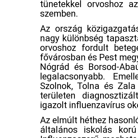
tünetekkel orvoshoz a
szemben.
Az ország közigazgatás
nagy különbség tapaszta
orvoshoz fordult bete
fővárosban és Pest meg
Nógrád és Borsod-Aba
legalacsonyabb. Emell
Szolnok, Tolna és Zala
területen diagnosztizál
igazolt influenzavírus 
Az elmúlt héthez hason
általános iskolás kor