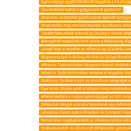
Egészségügyi együttműködésről tárgyaltak a V4 ország
Újra lendületet kaphat a gyógyszerészi gondozás!
Intravénás eszközöket gyártó üzemet építenek Gyöngy
Ónodi-Szűcs: még nem késő beadatni az influenza elleni
További fejlesztések indulnak az Országos Klinikai Ide
Méhnyakrák-megelőzési hetet rendez a Mályvavirág Alap
Levegő útján is terjedhet az influenza egy új kutatás sze
Magyarországot is bíróság elé viheti az Európai Bizot
Influenza: Több kórházban látogatási tilalmat rendeltek e
Influenza: Újabb kórházakban rendeltek el látogatási tila
Szakorvos: Csökken a szív- és érrendszeri betegségek 
Éger István: Minden adott a hálapénz megszüntetéséhe
Albánia beelőzte a magyar egészségügyet az EHCI rang
Epilepsziás betegek számára fejlesztenek agyi defibrillá
Látogatási tilalom a pécsi klinikákon és Csongrád meg
Romániában megduplázódott az influenza halálos áld
Szakszervezetek: Az előrehozott bérfejlesztés „gesztus