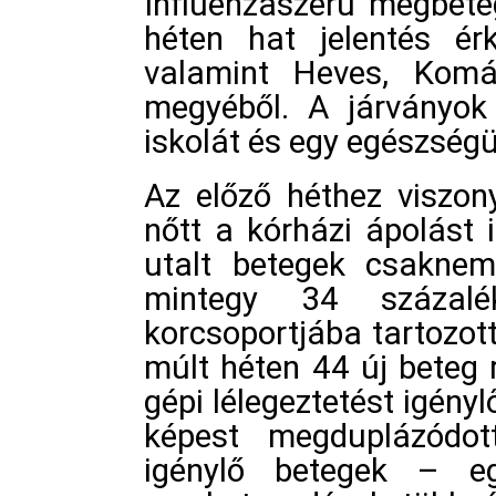
Influenzaszerű megbete
héten hat jelentés ér
valamint Heves, Kom
megyéből. A járványok
iskolát és egy egészségü
Az előző héthez viszon
nőtt a kórházi ápolást
utalt betegek csaknem
mintegy 34 százal
korcsoportjába tartozott
múlt héten 44 új beteg r
gépi lélegeztetést igény
képest megduplázódott
igénylő betegek – eg