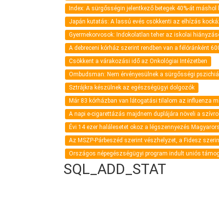
Index: A sürgősségin jelentkező betegek 40%-át máshol k
Japán kutatás: A lassú evés csökkenti az elhízás kocká
Gyermekorvosok: Indokolatlan teher az iskolai hiányzá
A debreceni kórház szerint rendben van a félóránként 600
Csökkent a várakozási idő az Onkológiai Intézetben
Ombudsman: Nem érvényesülnek a sürgősségi pszichiátri
Sztrájkra készülnek az egészségügyi dolgozók
Már 83 kórházban van látogatási tilalom az influenza m
A napi e-cigarettázás majdnem duplájára növeli a szív
Évi 14 ezer halálesetet okoz a légszennyezés Magyaro
Az MSZP-Párbeszéd szerint vészhelyzet, a Fidesz szeri
Országos népegészségügyi program indult uniós támo
SQL_ADD_STAT