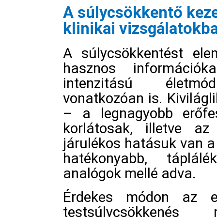
A súlycsökkentő kez
klinikai vizsgálatokb
A súlycsökkentést elem
hasznos információ
intenzitású életmó
vonatkozóan is. Kivilágl
– a legnagyobb erőfes
korlátosak, illetve a
járulékos hatásuk van a
hatékonyabb, táplálé
analógok mellé adva.
Érdekes módon az ez
testsúlycsökkenés