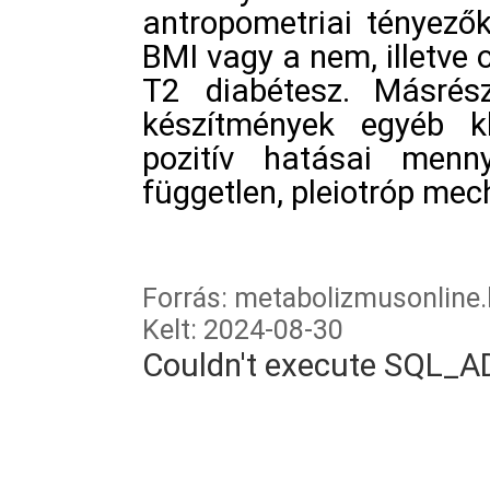
antropometriai tényezők
BMI vagy a nem, illetve 
T2 diabétesz. Másrész
készítmények egyéb kl
pozitív hatásai menny
független, pleiotróp me
Forrás: metabolizmusonline
Kelt: 2024-08-30
Couldn't execute SQL_