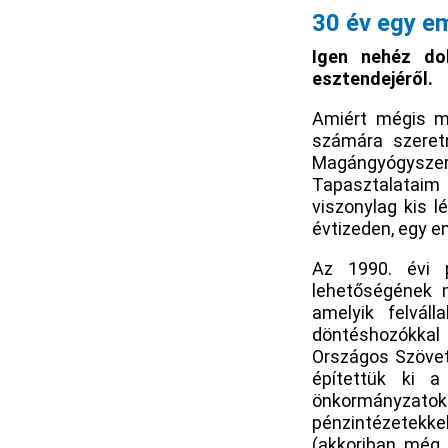
30 év egy e
Igen nehéz dol
esztendejéről.
Amiért mégis m
számára szeretn
Magángyógysze
Tapasztalataim
viszonylag kis 
évtizeden, egy e
Az 1990. évi po
lehetőségének m
amelyik felváll
döntéshozókkal 
Országos Szövet
építettük ki 
önkormányzatok
pénzintézetekkel
(akkoriban még 