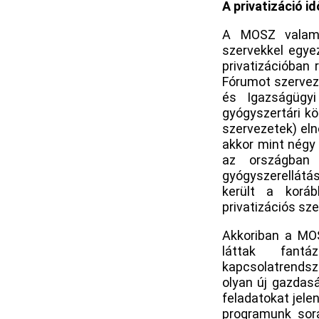
A privatizáció i
A MOSZ valamen
szervekkel egyez
privatizációban 
Fórumot szervezt
és Igazságügy
gyógyszertári kö
szervezetek) eln
akkor mint négy
az országban 
gyógyszerellátá
került a koráb
privatizációs sz
Akkoriban a MOS
láttak fantá
kapcsolatrendsze
olyan új gazdas
feladatokat jele
programunk sor