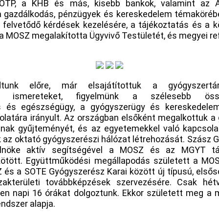
 OTP, a KHB és más, kisebb bankok, valamint az ÁV
k a gazdálkodás, pénzügyek és kereskedelem témaköréb
 felvetődő kérdések kezelésére, a tájékoztatás és a 
 a MOSZ megalakította Ügyvivő Testületét, és megyei re
tunk előre, már elsajátítottuk a gyógyszertár
len ismereteket, figyelmünk a szélesebb ös
ás és egészségügy, a gyógyszerügy és kereskedele
latára irányult. Az országban elsőként megalkottuk a
áinak gyűjteményét, és az egyetemekkel való kapcsol
az oktató gyógyszerészi hálózat létrehozását. Szász G
lnöke aktív segítségével a MOSZ és az MGYT társ
kötött. Együttműködési megállapodás született a MO
és a SOTE Gyógyszerész Karai között új típusú, elsős
szakterületi továbbképzések szervezésére. Csak hét
ben napi 16 órákat dolgoztunk. Ekkor született meg a 
ndszer alapja.