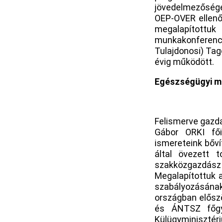
jövedelmezőségér
OEP-OVER ellenő
megalapítottu
munkakonferenc
Tulajdonosi) Tag
évig működött.
Egészségügyi m
Felismerve gazda
Gábor ORKI fői
ismereteink bőví
által övezett 
szakközgazdász
Megalapítottuk 
szabályozásának
országban elősz
és ÁNTSZ főgy
Külügyminisztér