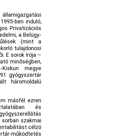
államigazgatási
 1995-ben induló,
gos Privatizációs
edelmi, a Belügy-
űlések (mint a
korló tulajdonosi
. E sorok írója –
gató minőségben,
s-Kiskun megye
 91 gyógyszertár
ált háromoldalú
nem másfél ezren
ztalatában és
 gyógyszerellátás
ó sorban szakmai
ntabilitást célzó
rtár-működtetés