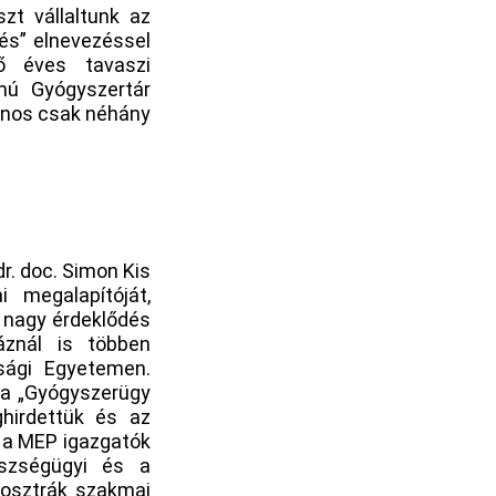
szt vállaltunk az
és” elnevezéssel
ő éves tavaszi
mú Gyógyszertár
ajnos csak néhány
r. doc. Simon Kis
 megalapítóját,
a nagy érdeklődés
áznál is többen
sági Egyetemen.
 a „Gyógyszerügy
ghirdettük és az
 a MEP igazgatók
szségügyi és a
 osztrák szakmai