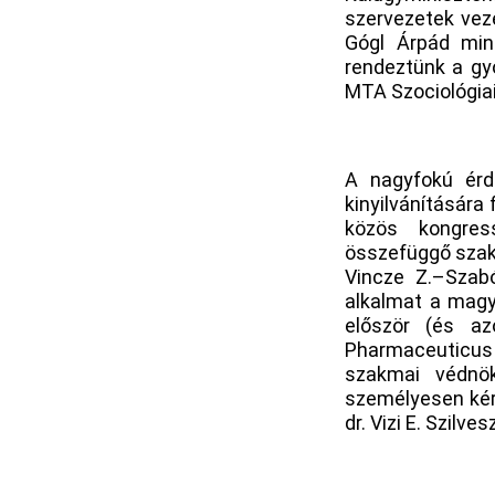
szervezetek vez
Gógl Árpád mini
rendeztünk a gyó
MTA Szociológiai
A nagyfokú érd
kinyilvánításár
közös kongres
összefüggő szak
Vincze Z.–Szabó
alkalmat a magy
először (és a
Pharmaceuticus 
szakmai védnök
személyesen kért
dr. Vizi E. Szilve