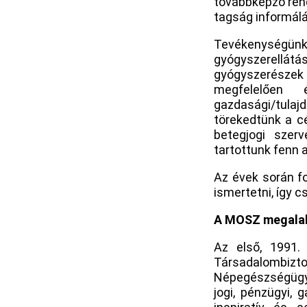
továbbképző rend
tagság informálá
Tevékenységünk
gyógyszerellá
gyógyszerészek 
megfelelően 
gazdasági/tulaj
törekedtünk a c
betegjogi szer
tartottunk fenn a
Az évek során f
ismertetni, így c
A MOSZ megala
Az első, 1991. 
Társadalombiztos
Népegészségügyi 
jogi, pénzügyi, 