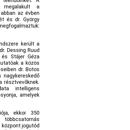
 teendőinket. A
n megalakult a
 abban az évben
rét és dr. György
megfogalmaztuk:
ndszere került a
 dr. Dessing Ruud
n és Stájer Géza
mutatóak a közös
seiben dr. Botos
és nagykereskedő
a résztvevőknek.
ta intelligens
psyonja, amelyek
iója, ekkor 350
 többcsatornás
 központ jogutód