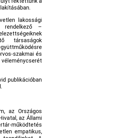
úlyt fektettünk a
lakításában.
etlen lakossági
l rendelkező –
elezettségeiknek
tő társaságok
 együttműködésre
orvos-szakmai és
 véleménycserét
id publikációban
.
ium, az Országos
ivatal, az Állami
zertár-működtetés
tetlen empatikus,