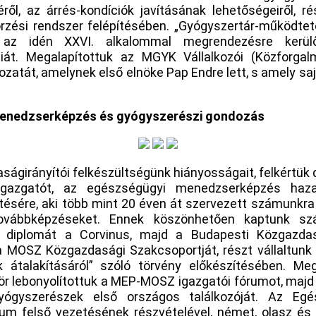
ől, az árrés-kondíciók javításának lehetőségeiről, ré
rzési rendszer felépítésében. „Gyógyszertár-működtet
k az idén XXVI. alkalommal megrendezésre kerül
iát. Megalapítottuk az MGYK Vállalkozói (Közforgal
ozatát, amelynek első elnöke Pap Endre lett, s amely s
enedzserképzés és gyógyszerészi gondozás
ságirányítói felkészültségünk hiányosságait, felkértük d
gazgatót, az egészségügyi menedzserképzés hazai
tésére, aki több mint 20 éven át szervezett számunkr
továbbképzéseket. Ennek köszönhetően kaptunk sz
 diplomát a Corvinus, majd a Budapesti Közgazda
a MOSZ Közgazdasági Szakcsoportját, részt vállaltunk
 átalakításáról” szóló törvény előkészítésében. Me
ör lebonyolítottuk a MEP-MOSZ igazgatói fórumot, majd
ógyszerészek első országos találkozóját. Az Egé
ium felső vezetésének részvételével, német, olasz és