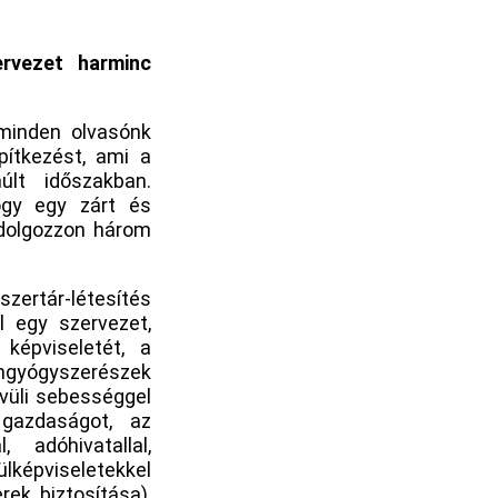
ervezet harminc
minden olvasónk
pítkezést, ami a
lt időszakban.
ogy egy zárt és
 dolgozzon három
zertár-létesítés
l egy szervezet,
 képviseletét, a
ángyógyszerészek
vüli sebességgel
gazdaságot, az
 adóhivatallal,
ülképviseletekkel
ek biztosítása),