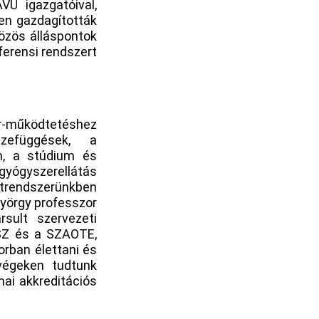
Ü igazgatóival,
en gazdagították
közös álláspontok
ferensi rendszert
-működtetéshez
szefüggések, a
m, a stúdium és
 gyógyszerellátás
atrendszerünkben
yörgy professzor
ult szervezeti
SZ és a SZAOTE,
orban élettani és
végeken tudtunk
mai akkreditációs