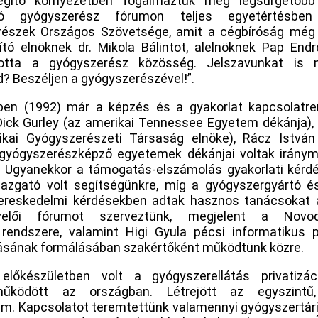
segítő környezetben fogalmaztuk meg legsürgetőbb
ó gyógyszerész fórumon teljes egyetértésbe
észek Országos Szövetsége, amit a cégbíróság még
ító elnöknek dr. Mikola Bálintot, alelnöknek Pap End
totta a gyógyszerész közösség. Jelszavunkat is 
? Beszéljen a gyógyszerészével!”.
en (1992) már a képzés és a gyakorlat kapcsolatre
Dick Gurley (az amerikai Tennessee Egyetem dékánja),
nikai Gyógyszerészeti Társaság elnöke), Rácz Istvá
 gyógyszerészképző egyetemek dékánjai voltak irány
 Ugyanekkor a támogatás-elszámolás gyakorlati kérdé
azgató volt segítségünkre, míg a gyógyszergyártó 
ereskedelmi kérdésekben adtak hasznos tanácsokat 
velői fórumot szerveztünk, megjelent a Novoda
 rendszere, valamint Higi Gyula pécsi informatikus 
zásának formálásában szakértőként működtünk közre.
lőkészületben volt a gyógyszerellátás privatizác
űködött az országban. Létrejött az egyszintű,
m. Kapcsolatot teremtettünk valamennyi gyógyszertári