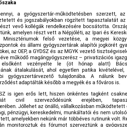
dőszaka
nyi, a gyógyszertár-működtetésben szerzett, az 
tetett és jogszabályokban rögzített tapasztalatát az
részt vevő kollégák rendelkezésére bocsátotta. Orszá
ünk, amelyen részt vett a Népjóléti, az Ipari és Keresk
i Minisztériumok felső vezetése, a megyei közgy
zpontok és állami gyógyszertárak alapítói jogkörét gya
ökei, az OEP, a GYDSZ és az MGYK vezető tisztségviselői
 éve működő magángyógyszerész – privatizációs igaz
elsőként vezényelte le (öt hónap alatt) Bác
sának átalakulását, ahol egyetlen patika kivételével,
bi gyógyszertárvezető tulajdonába. A nálunk bev
erződést adaptálták később a megyék és a főváros is.
Z is igen erős lett, hiszen önkéntes tagként csak
ziát civil szerveződésünk erejében, tapas
rében. Jóllehet az önálló, vállalkozásban működtetett
ági, pénzügyi, kereskedelmi, munkáltatói és nem utols
ntett, amelyekben nekünk már többéves rutinunk volt. Re
án monitoroztuk és fórumot szerveztünk a gyógysze