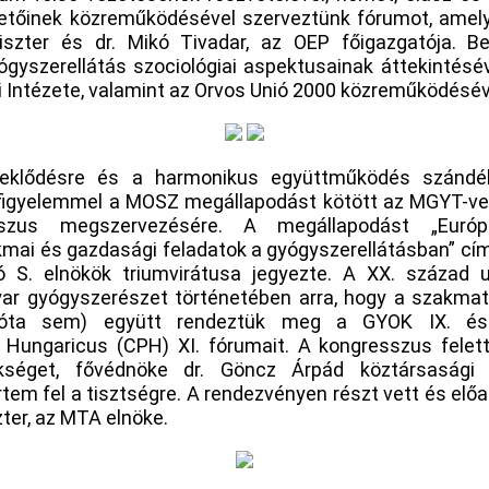
etőinek közreműködésével szerveztünk fórumot, amelye
szter és dr. Mikó Tivadar, az OEP főigazgatója. Be
gyszerellátás szociológiai aspektusainak áttekintésé
 Intézete, valamint az Orvos Unió 2000 közreműködésév
eklődésre és a harmonikus együttműködés szándék
a figyelemmel a MOSZ megállapodást kötött az MGYT-ve
szus megszervezésére. A megállapodást „Európai
mai és gazdasági feladatok a gyógyszerellátásban” cím
 S. elnökök triumvirátusa jegyezte. A XX. század 
ar gyógyszerészet történetében arra, hogy a szakma
zóta sem) együtt rendeztük meg a GYOK IX. é
Hungaricus (CPH) XI. fórumait. A kongresszus felett 
séget, fővédnöke dr. Göncz Árpád köztársasági e
em fel a tisztségre. A rendezvényen részt vett és előad
szter, az MTA elnöke.