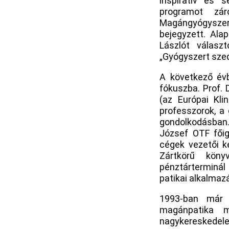
inspiratív és 
programot zár
Magángyógyszer
bejegyzett. Alap
Lászlót válasz
„Gyógyszert szed
A következő évb
fókuszba. Prof. 
(az Európai Kli
professzorok, a
gondolkodásban.
József OTF főig
cégek vezetői k
Zártkörű köny
pénztárterminál
patikai alkalma
1993-ban már e
magánpatika m
nagykereskedele