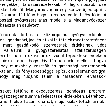
helyekkel, társszervezetekkel. A legfontosabb üze
kel felépült Magyarországon egy korszerű, európai sz
Dokumentált tény, hogy a rendszerváltást követő inspi
kossági gyógyszerellátás modellje a Magángyógysze
aasztalán született.
rfonalnak tartjuk a közforgalmú gyógyszertárak 
i, gazdasági, jogi és etikai feltételek megteremtéséne
k, mint gazdálkodó szervezetek érdekeinek véde
et vállaltunk a gyógyszerellátás szakszerűségé
enntartása, a szakmai színvonal fejlesztése érdekéb
légáinkat arra, hogy hivatástudatunk mellett hogya
 hogy munkahelyi vezetők és gazdasági szakemberek 
ktalanul és fénysebességgel építsük szellemünket, gya
 hogy meg tudjunk felelni a társadalmi elvárásokn
.
éseket tettünk a gyógyszerészi gondozási programo
egészségcentrummá fejlesztése érdekében. Létrehozt
sment első hazai fórumát, majd kialakítottuk annak