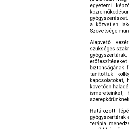
egyetemi képző
közreműködésünk
gyógyszerészet. 
a közvetlen la
Szövetsége munk
Alapvető vezé
szükséges szakma
gyógyszertára
erőfeszítések
biztonságának f
tanítottuk kol
kapcsolatokat,
követően haladé
ismereteinket,
szerepkörünknek
Határozott lép
gyógyszertárak 
terápia menedz