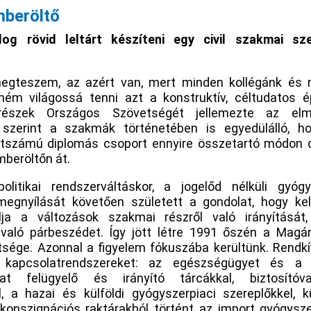
mberöltő
og rövid leltárt készíteni egy civil szakmai sz
egteszem, az azért van, mert minden kollégánk és 
ém világossá tenni azt a konstruktív, céltudatos é
részek Országos Szövetségét jellemezte az elmú
 szerint a szakmák történetében is egyedülálló, h
létszámú diplomás csoport ennyire összetartó módon
mberöltőn át.
litikai rendszerváltáskor, a jogelőd nélküli gyógys
egnyílását követően született a gondolat, hogy kel
alja a változások szakmai részről való irányítását,
való párbeszédet. Így jött létre 1991 őszén a Mag
sége. Azonnal a figyelem fókuszába kerültünk. Rendkí
a kapcsolatrendszereket: az egészségügyet és a 
at felügyelő és irányító tárcákkal, biztosítóval,
, a hazai és külföldi gyógyszerpiaci szereplőkkel, k
konszignációs raktárakból történt az import gyógyszer