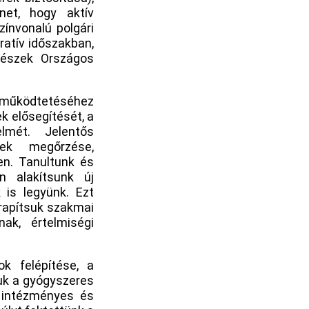
net, hogy aktív
ínvonalú polgári
ratív időszakban,
részek Országos
működtetéséhez
k elősegítését, a
lmét. Jelentős
nek megőrzése,
en. Tanultunk és
n alakítsunk új
is legyünk. Ezt
rapítsuk szakmai
ak, értelmiségi
k felépítése, a
uk a gyógyszeres
 intézményes és