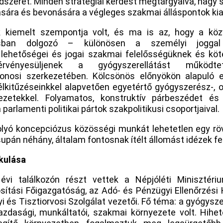
szerét. Minden stratégiai kérdést megtárgyalva, nagy s
sára és bevonására a végleges szakmai álláspontok kia
 kiemelt szempontja volt, és ma is az, hogy a közv
tásban dolgozó – különösen a személyi jogga
lehetőségei és jogai szakmai felelősségüknek és köt
érvényesüljenek a gyógyszerellátást működte
donosi szerkezetében. Kölcsönös előnyökön alapuló
élkitűzéseinkkel alapvetően egyetértő gyógyszerész-, 
vezetekkel. Folyamatos, konstruktív párbeszédet és
 parlamenti politikai pártok szakpolitikusi csoportjaival.
olyó koncepciózus közösségi munkát lehetetlen egy röv
supán néhány, általam fontosnak ítélt állomást idézek fel
kulása
évi találkozón részt vettek a Népjóléti Minisztér
ítási Főigazgatóság, az Adó- és Pénzügyi Ellenőrzési H
és Tisztiorvosi Szolgálat vezetői. Fő téma: a gyógys
gazdasági, munkáltatói, szakmai környezete volt. Hihe