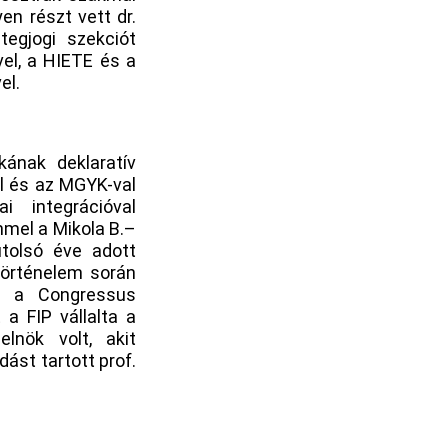
n részt vett dr.
tegjogi szekciót
vel, a HIETE és a
el.
ának deklaratív
l és az MGYK-val
 integrációval
mel a Mikola B.–
utolsó éve adott
történelem során
s a Congressus
a FIP vállalta a
lnök volt, akit
ást tartott prof.