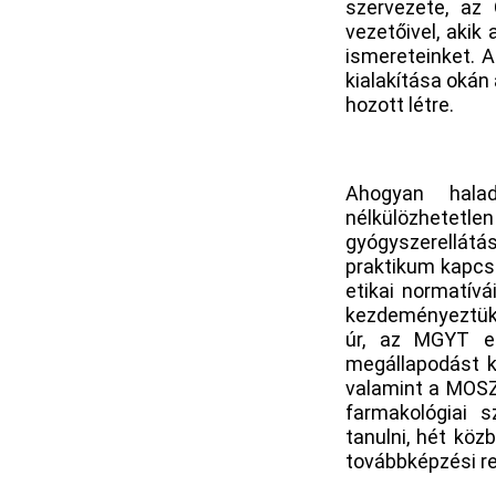
szervezete, az
vezetőivel, aki
ismereteinket. A
kialakítása okán
hozott létre.
Ahogyan halad
nélkülözhetet
gyógyszerellát
praktikum kapcso
etikai normatív
kezdeményeztük 
úr, az MGYT e
megállapodást 
valamint a MOSZ 
farmakológiai 
tanulni, hét köz
továbbképzési re