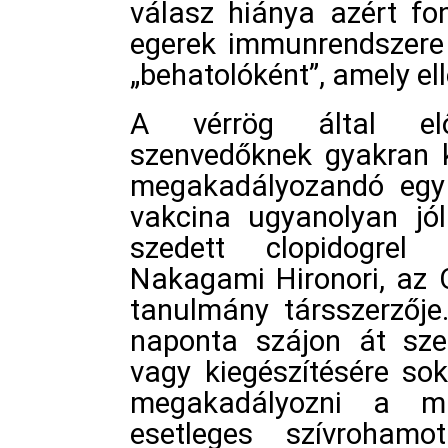
válasz hiánya azért fon
egerek immunrendszere 
„behatolóként”, amely elle
A vérrög által elő
szenvedőknek gyakran k
megakadályozandó egy 
vakcina ugyanolyan jó
szedett clopidogrel
Nakagami Hironori, az 
tanulmány társszerzője
naponta szájon át szed
vagy kiegészítésére so
megakadályozni a m
esetleges szívroha