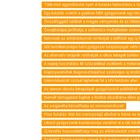
Több mint egymilliárdot nyert el kutatás-fejlesztésre a 
Egy kutatás szerint a gyakran felírt gyógyszerek egy ré
Összefüggést találtak a magas vérnyomás és az idősko
Őssejtterápia javíthatja a szklerózis multiplexben szenv
Nemcsak az antibiotikumok rombolják a bélflórát egy új 
Női termékenységre ható gyógyszer tulajdonjogát vette 
Az alternatív terápiák ronthatják a rákos betegek túlélési 
A naptej használata 40 százalékkal csökkenti a melan
Koponyasérültek diagnosztikájához szükséges új eszkö
Génmódosított rizzsel léphetnek fel a HIV-fertőzés ellen
Az epesav okozta betegségek gyógyításáról publikáltak
Kiemelt támogatást kaphat a Richter skizofrénia elleni 
Az e-cigaretta károsíthatja az immunrendszert
Friss kutatás: Már kis mennyiségű alkohol is káros az 
Létező gyógyszerek kombinációja vezethet el a rák hat
Új kezelés hosszabbíthatja meg az előrehaladott mellrá
Szakértő: Szinte naponta jönnek ki új gyógyszerek a pik