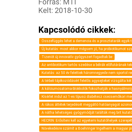
Forrás: MTI
Kelt: 2018-10-30
Kapcsolódó cikkek:
Összefüggés lehet a demencia és a prosztatarák egyik t
Új kutatás: most akkor mégsem jó, ha probiotikumot sz
Tizenöt új innovatív gyógyszert fogadtak be
Az antibiotikum tartós szedése a bélrák előfutárának tek
Kutatás: az 50 év felettiek háromnegyede nem sportol r
A térbeli tájékozódásért felelős agysejteket vizsgálta k
A kálciumcsatorna-blokkolók fokozhatják a hasnyálmiri
Kísérlet indul az 1-es típusú diabétesz csecsemőkori m
A rákos áttétek terjedését meggátló hatóanyagot azonos
A nátha lehetséges gyógymódját találták meg brit kutat
HECRIN: Erősíteni kell az egyetemi kutatóhelyek szerepé
Növekedésre számít a Boehringer Ingelheim a magyar p