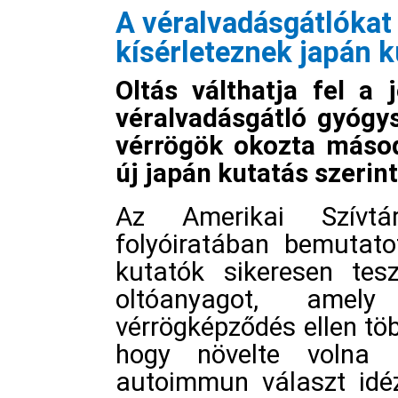
A véralvadásgátlókat 
kísérleteznek japán 
Oltás válthatja fel a
véralvadásgátló gyógy
vérrögök okozta másod
új japán kutatás szerint
Az Amerikai Szívtá
folyóiratában bemutat
kutatók sikeresen tesz
oltóanyagot, amely
vérrögképződés ellen tö
hogy növelte volna 
autoimmun választ idé