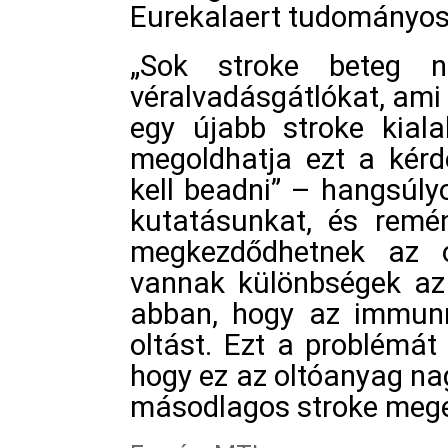
Eurekalaert tudományo
„Sok stroke beteg n
véralvadásgátlókat, ami
egy újabb stroke kial
megoldhatja ezt a kérd
kell beadni” – hangsúlyo
kutatásunkat, és remén
megkezdődhetnek az ol
vannak különbségek az
abban, hogy az immunr
oltást. Ezt a problémát
hogy ez az oltóanyag nag
másodlagos stroke megel