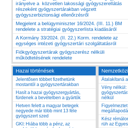
irányelve a közvetlen lakossági gyógyszerellátás
részeként gyógyszertárakban végzett
gyógyszerbiztonsági ellenőrzésről
Megjelent a belügyminiszter 16/2024. (III. 11.) BM
rendelete a stratégiai gyógyszerlista kiadásáról
A Kormány 33/2024. (II. 22.) Korm. rendelete az
egységes intézeti gyógyszertári szolgáltatásról
Fiókgyógyszertárak gyógyszerész nélküli
működtetésének rendelete
Hazai történések
Nemzetközi
Jelentősen többet fizethetünk
Átalakítaná 
mostantól a gyógyszertárakban
Vény nélkül: 
Hasít a hazai gyógyszergyártás,
gyógyszertár
fürdenek a bevételben a gyártók
nélkül
Hetven felett a magyar betegek
Figyelmeztet
negyede már több mint 13 féle
megállapodá
gyógyszert szed
Kész rémálom
GKI: Hiába több a pénz, az
rüh az Egyes