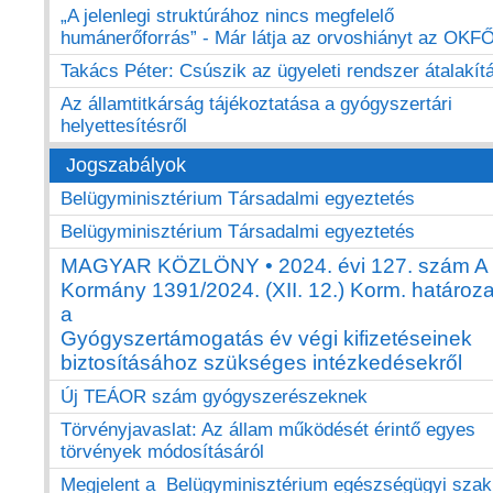
„A jelenlegi struktúrához nincs megfelelő
humánerőforrás” - Már látja az orvoshiányt az OKF
Takács Péter: Csúszik az ügyeleti rendszer átalakít
Az államtitkárság tájékoztatása a gyógyszertári
helyettesítésről
Jogszabályok
Belügyminisztérium Társadalmi egyeztetés
Belügyminisztérium Társadalmi egyeztetés
MAGYAR KÖZLÖNY • 2024. évi 127. szám A
Kormány 1391/2024. (XII. 12.) Korm. határoz
a
Gyógyszertámogatás év végi kifizetéseinek
biztosításához szükséges intézkedésekről
Új TEÁOR szám gyógyszerészeknek
Törvényjavaslat: Az állam működését érintő egyes
törvények módosításáról
Megjelent a Belügyminisztérium egészségügyi sza