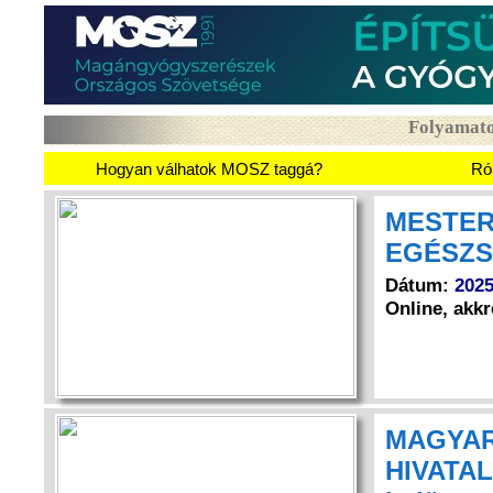
Folyamatosan f
Hogyan válhatok MOSZ taggá?
Ró
MESTER
EGÉSZ
Dátum:
2025
Online, akkr
MAGYAR
HIVATAL