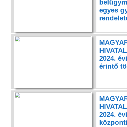
belügymi
egyes gy
rendelet
MAGYAR
HIVATAL
2024. év
érintő t
MAGYAR
HIVATAL
2024. év
központ