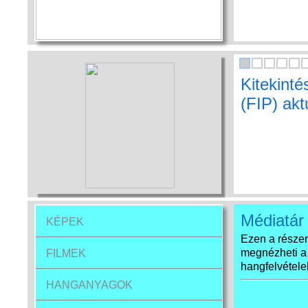
Kitekint
(FIP) aktu
Médiatár
KÉPEK
Ezen a részen
megnézheti a
FILMEK
hangfelvételek
HANGANYAGOK