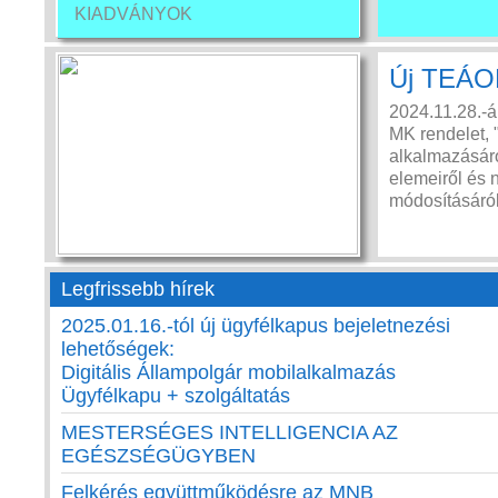
KIADVÁNYOK
Új TEÁO
2024.11.28.-á
MK rendelet, 
alkalmazásáról
elemeiről és 
módosításáról
Legfrissebb hírek
2025.01.16.-tól új ügyfélkapus bejeletnezési
lehetőségek:
Digitális Állampolgár mobilalkalmazás
Ügyfélkapu + szolgáltatás
MESTERSÉGES INTELLIGENCIA AZ
EGÉSZSÉGÜGYBEN
Felkérés együttműködésre az MNB