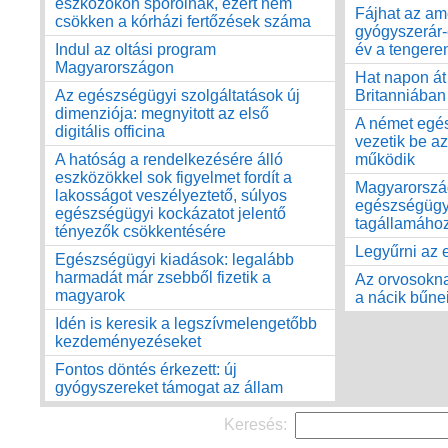
eszközökön spórolnak, ezért nem
Fájhat az am
csökken a kórházi fertőzések száma
gyógyszerár-
Indul az oltási program
év a tengere
Magyarországon
Hat napon át
Az egészségügyi szolgáltatások új
Britanniában
dimenziója: megnyitott az első
A német egé
digitális officina
vezetik be az
A hatóság a rendelkezésére álló
működik
eszközökkel sok figyelmet fordít a
Magyarország
lakosságot veszélyeztető, súlyos
egészségügy
egészségügyi kockázatot jelentő
tagállamához
tényezők csökkentésére
Legyűrni az e
Egészségügyi kiadások: legalább
harmadát már zsebből fizetik a
Az orvosokna
magyarok
a nácik bűne
Idén is keresik a legszívmelengetőbb
kezdeményezéseket
Fontos döntés érkezett: új
gyógyszereket támogat az állam
Keresés: